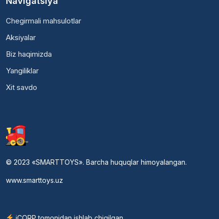
Navigatsiya
Chegirmali mahsulotlar
Aksiyalar
Biz haqimizda
Yangiliklar
Xit savdo
© 2023 «SMARTTOYS». Barcha huquqlar himoyalangan.
www.smarttoys.uz
iCORP tomonidan ishlab chiqilgan