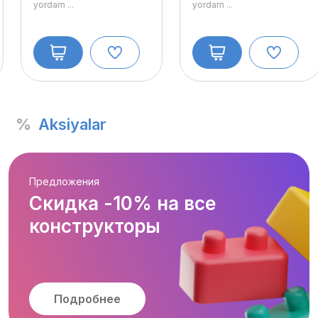
yordam
...
yordam
...
%
Aksiyalar
Предложения
Скидка -10% на все
конструкторы
Подробнее