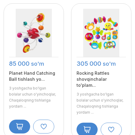
85 000
305 000
so'm
so'm
Planet Hand Catching
Rocking Rattles
Ball tishlash yo...
shovqinchalar
to'plam...
3 yoshgacha bo'lgan
bolalar uchun o'yinchoqlar,
3 yoshgacha bo'lgan
Chaqaloqning tishlariga
bolalar uchun o'yinchoqlar,
yordam
...
Chaqaloqning tishlariga
yordam
...