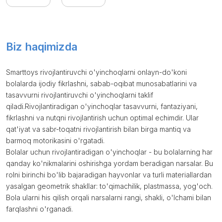
Biz haqimizda
Smarttoys rivojlantiruvchi o'yinchoqlarni onlayn-do'koni
bolalarda ijodiy fikrlashni, sabab-oqibat munosabatlarini va
tasavvurni rivojlantiruvchi o'yinchoqlarni taklif
qiladi.Rivojlantiradigan o'yinchoqlar tasavvurni, fantaziyani,
fikrlashni va nutqni rivojlantirish uchun optimal echimdir. Ular
qat'iyat va sabr-toqatni rivojlantirish bilan birga mantiq va
barmoq motorikasini o'rgatadi.
Bolalar uchun rivojlantiradigan o'yinchoqlar - bu bolalarning har
qanday ko'nikmalarini oshirishga yordam beradigan narsalar. Bu
rolni birinchi bo'lib bajaradigan hayvonlar va turli materiallardan
yasalgan geometrik shakllar: to'qimachilik, plastmassa, yog'och.
Bola ularni his qilish orqali narsalarni rangi, shakli, o'lchami bilan
farqlashni o'rganadi.