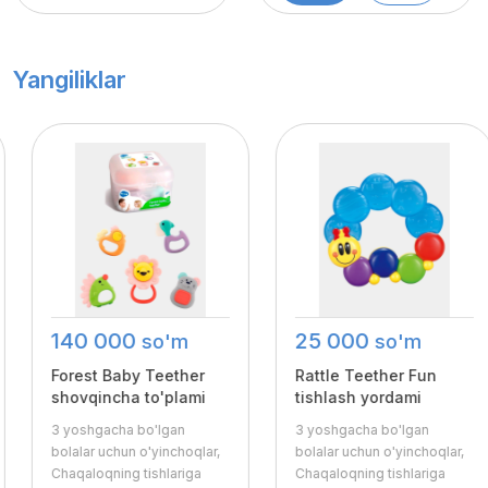
Yangiliklar
140 000
25 000
so'm
so'm
Forest Baby Teether
Rattle Teether Fun
shovqincha to'plami
tishlash yordami
3 yoshgacha bo'lgan
3 yoshgacha bo'lgan
bolalar uchun o'yinchoqlar,
bolalar uchun o'yinchoqlar,
Chaqaloqning tishlariga
Chaqaloqning tishlariga