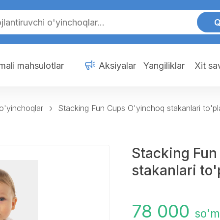
Q
mali mahsulotlar
Aksiyalar
Yangiliklar
Xit s
o'yinchoqlar
Stacking Fun Cups O'yinchoq stakanlari to'pl
Stacking Fun
stakanlari to
78 000
so'm