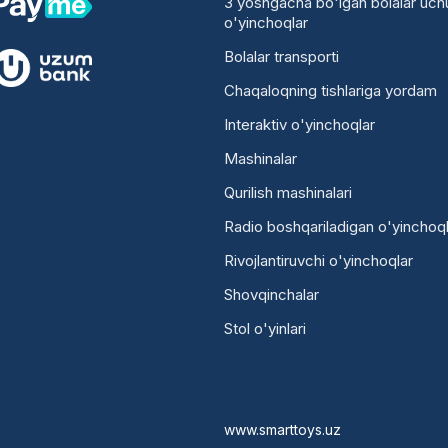
3 yoshgacha bo'lgan bolalar uch
o'yinchoqlar
Bolalar transporti
Chaqaloqning tishlariga yordam
Interaktiv o'yinchoqlar
Mashinalar
Qurilish mashinalari
Radio boshqariladigan o'yinchoql
Rivojlantiruvchi o'yinchoqlar
Shovqinchalar
Stol o'yinlari
www.smarttoys.uz