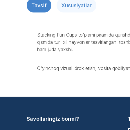
Tavsif
Xususiyatlar
Stacking Fun Cups to'plami piramida qurishda 
qismida turli xil hayvonlar tasvirlangan: to
ham juda yaxshi.
O'yinchoq vizual idrok etish, vosita qobiliyatl
Savollaringiz bormi?