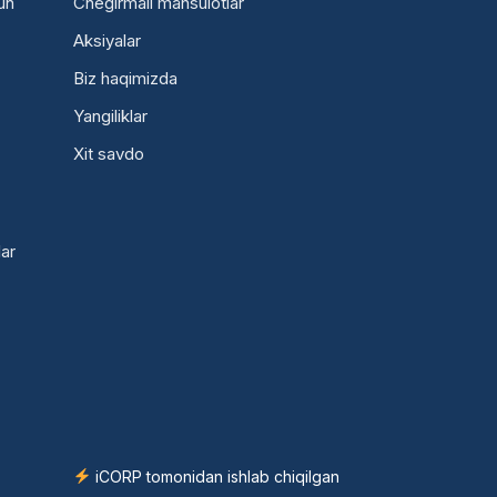
un
Chegirmali mahsulotlar
Aksiyalar
Biz haqimizda
Yangiliklar
Xit savdo
ar
iCORP tomonidan ishlab chiqilgan