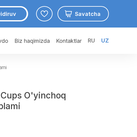
idiruv
Savatcha
RU
UZ
avdo
Biz haqimizda
Kontaktlar
ami
 Cups O'yinchoq
'plami