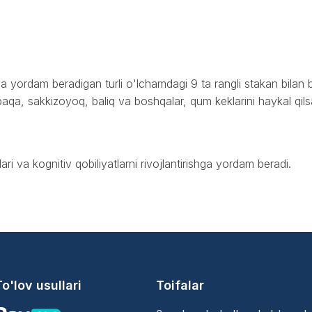
yordam beradigan turli o'lchamdagi 9 ta rangli stakan bilan bir
shbaqa, sakkizoyoq, baliq va boshqalar, qum keklarini haykal qi
ari va kognitiv qobiliyatlarni rivojlantirishga yordam beradi.
To'lov usullari
Toifalar