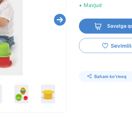
• Mavjud
Savatga q
Sevimli
Baham koʻrmoq